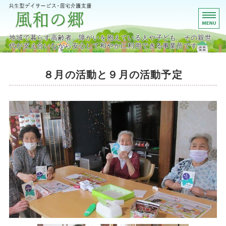
宮城県栗原市の共生型デイサ
地域で暮らす高齢者、障がいを抱えている人や子ども、その親世
代が支え合いながら安心して和やかに利用できる事業所です。
ホーム
８月の活動と９月の活動予定
デイサービス事業
居宅介護支援事業
施設概要・アクセス
お問い合わせ