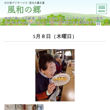
宮城県栗原市の共生型デイサ
地域で暮らす高齢者、障がいを抱えている人や子ども、その親世
代が支え合いながら安心して和やかに利用できる事業所です。
ホーム
5月８日（木曜日）
デイサービス事業
居宅介護支援事業
施設概要・アクセス
お問い合わせ