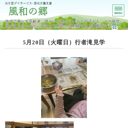
宮城県栗原市の共生型デイサ
地域で暮らす高齢者、障がいを抱えている人や子ども、その親世
代が支え合いながら安心して和やかに利用できる事業所です。
ホーム
5月20日（火曜日）行者滝見学
デイサービス事業
居宅介護支援事業
施設概要・アクセス
お問い合わせ